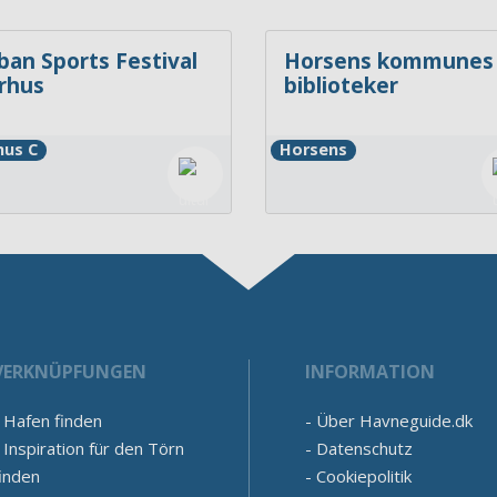
ban Sports Festival
Horsens kommunes
rhus
biblioteker
hus C
Horsens
VERKNÜPFUNGEN
INFORMATION
Hafen finden
Über Havneguide.dk
Inspiration für den Törn
Datenschutz
inden
Cookiepolitik