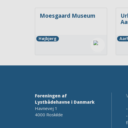
Moesgaard Museum
Ur
Aa
Højbjerg
Aar
Foreningen af
Lystbådehavne i Danmark
Havnevej 1
4000 Roskilde
f