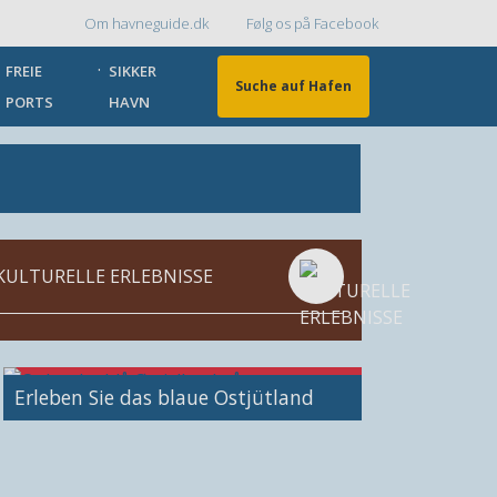
Om havneguide.dk
Følg os på Facebook
Topmenu
FREIE
SIKKER
Suche auf Hafen
PORTS
HAVN
KULTURELLE ERLEBNISSE
Bild
Erleben Sie das blaue Ostjütland