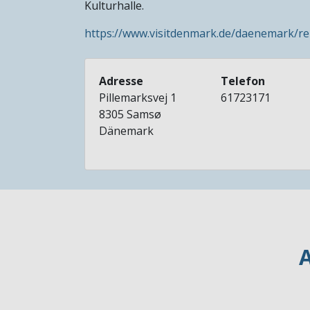
Kulturhalle.
https://www.visitdenmark.de/daenemark/r
Adresse
Telefon
Pillemarksvej 1
61723171
8305
Samsø
Dänemark