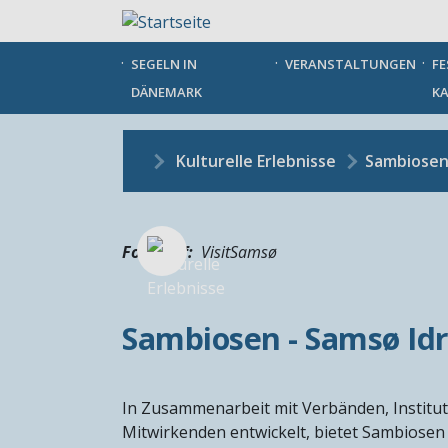
Direkt
zum
Inhalt
SEGELN IN
VERANSTALTUNGEN
FE
DÄNEMARK
KA
Kulturelle Erlebnisse
Sambiosen 
Fotograf
VisitSamsø
Sambiosen - Samsø Idr
In Zusammenarbeit mit Verbänden, Institu
Mitwirkenden entwickelt, bietet Sambiosen 