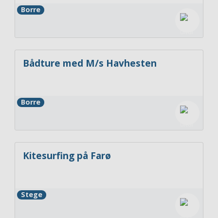
Borre
Bådture med M/s Havhesten
Borre
Kitesurfing på Farø
Stege