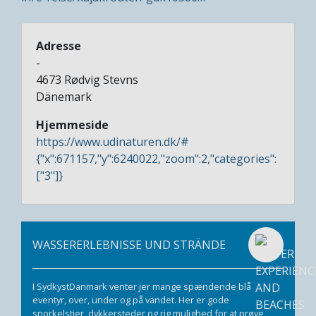
Adresse
-
4673
Rødvig Stevns
Dänemark
Hjemmeside
https://www.udinaturen.dk/#
{"x":671157,"y":6240022,"zoom":2,"categories":
["3"]}
WASSERERLEBNISSE UND STRÄNDE
I SydkystDanmark venter jer mange spændende blå
eventyr, over, under og på vandet. Her er gode
snorkelstier, dykkersteder og rig mulighed for at prøve