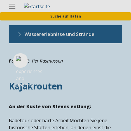
Direkt
Germa
zum
Suche auf Hafen
Inhalt
Wassererlebnisse und Strände
Fotograf
Per Rasmussen
Kajakrouten
An der Küste von Stevns entlang:
Badetour oder harte Arbeit.Möchten Sie jene
historische Stätten erleben, an denen einst die