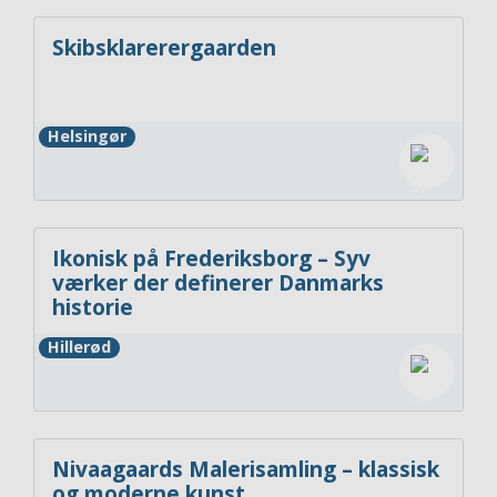
Skibsklarerergaarden
Helsingør
Ikonisk på Frederiksborg – Syv
værker der definerer Danmarks
historie
Hillerød
Nivaagaards Malerisamling – klassisk
og moderne kunst