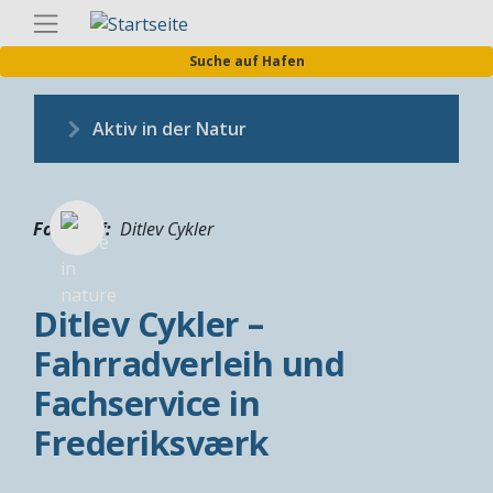
Direkt
Germa
zum
Suche auf Hafen
Inhalt
Aktiv in der Natur
Fotograf
Ditlev Cykler
Ditlev Cykler –
Fahrradverleih und
Fachservice in
Frederiksværk