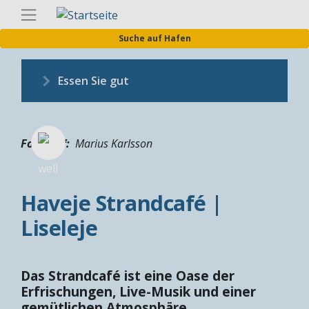
Direkt
Germa
zum
Suche auf Hafen
Inhalt
Essen Sie gut
Fotograf
Marius Karlsson
Haveje Strandcafé |
Liseleje
Das Strandcafé ist eine Oase der
Erfrischungen, Live-Musik und einer
gemütlichen Atmosphäre.