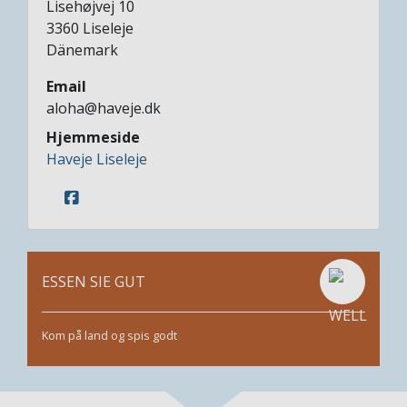
Lisehøjvej 10
3360
Liseleje
Dänemark
Email
aloha@haveje.dk
Hjemmeside
Haveje Liseleje
ESSEN SIE GUT
Kom på land og spis godt