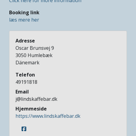
Click here for more information
Booking link
læs mere her
Adresse
Oscar Brunsvej 9
3050
Humlebæk
Dänemark
Telefon
49191818
Email
j@lindskaffebar.dk
Hjemmeside
https://www.lindskaffebar.dk