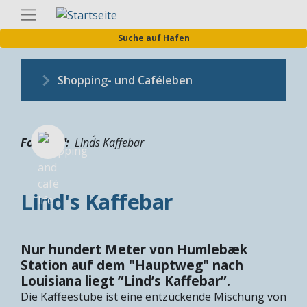
Direkt
Germa
zum
Suche auf Hafen
Inhalt
Shopping- und Caféleben
Fotograf
Lind´s Kaffebar
Lind's Kaffebar
Nur hundert Meter von Humlebæk
Station auf dem "Hauptweg" nach
Louisiana liegt ”Lind’s Kaffebar”.
Die Kaffeestube ist eine entzückende Mischung von