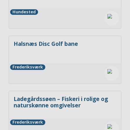
Hundested
Halsnæs Disc Golf bane
Frederiksværk
Ladegårdssøen – Fiskeri i rolige og
naturskønne omgivelser
Frederiksværk