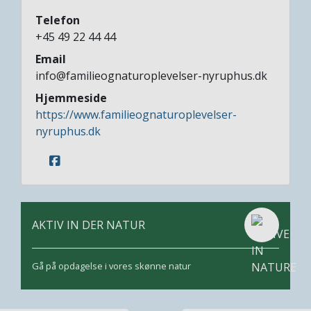
Telefon
+45 49 22 44 44
Email
info@familieognaturoplevelser-nyruphus.dk
Hjemmeside
https://www.familieognaturoplevelser-
nyruphus.dk
AKTIV IN DER NATUR
Gå på opdagelse i vores skønne natur