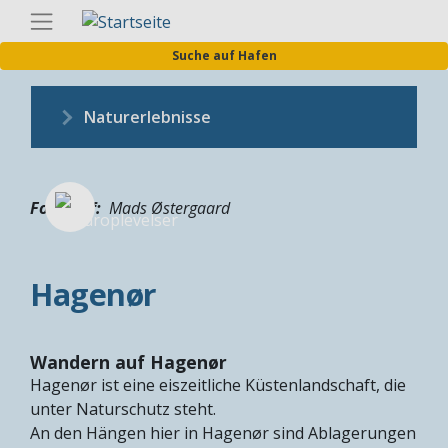
Direkt
Germa
zum
Suche auf Hafen
Inhalt
Naturerlebnisse
Fotograf
Mads Østergaard
Hagenør
Wandern auf Hagenør
Hagenør ist eine eiszeitliche Küstenlandschaft, die
unter Naturschutz steht.
An den Hängen hier in Hagenør sind Ablagerungen