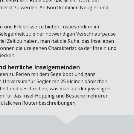
t, senkt sich Ruhe über das Schiff: Dort, am
entdeckt zu werden. An Bord kommen Neugier und
en und Erlebnisse zu bieten. Insbesondere im
Gelegenheit zu einer notwendigen Verschnaufpause
viel Zeit zu haben, man hat die Ruhe, das Inselleben
können die ureigenen Charakteristika der Inseln und
decken.
nd herrliche Inselgemeinden
 Ideen zu Ferien mit dem Segelboot und ganz
n Universum für Segler mit 25 kleinen dänischen
ellt und beschreiben, was man auf der jeweiligen
Ideen für das Insel-Hopping und Besuche mehrerer
nützlichen Routenbeschreibungen.