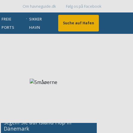
Om havneguide.dk
Følg os på Facebook
Topmenu
FREIE
SIKKER
Suche auf Hafen
PORTS
HAVN
Bild
Segeln Sie auf Island Hop in
Bild
Dänemark