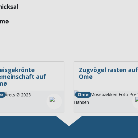
icksal
Omø
eisgekrönte
Zugvögel rasten auf
meinschaft auf
Omø
mø
ø
Omø