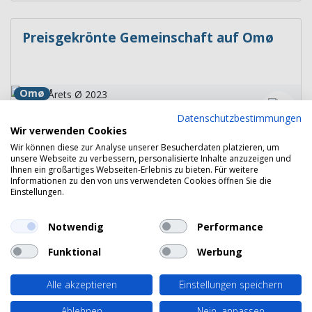
Preisgekrönte Gemeinschaft auf Omø
Omø
Datenschutzbestimmungen
Wir verwenden Cookies
Wir können diese zur Analyse unserer Besucherdaten platzieren, um
unsere Webseite zu verbessern, personalisierte Inhalte anzuzeigen und
Zugvögel rasten auf Omø
Ihnen ein großartiges Webseiten-Erlebnis zu bieten. Für weitere
Informationen zu den von uns verwendeten Cookies öffnen Sie die
Einstellungen.
Omø
Notwendig
Performance
Funktional
Werbung
Alle akzeptieren
Einstellungen speichern
Copyright 2026 © Havneguide.dk
Ablehnen
Nein, anpassen