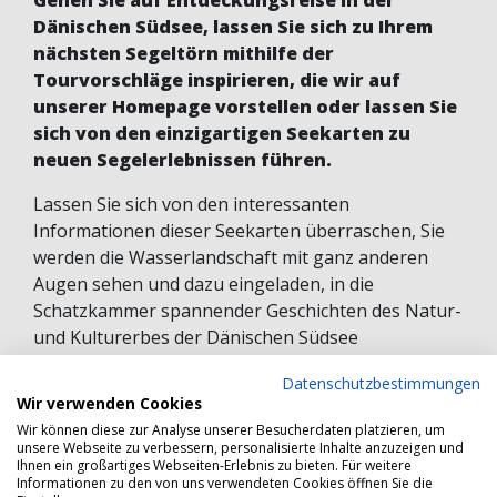
Dänischen Südsee, lassen Sie sich zu Ihrem
nächsten Segeltörn mithilfe der
Tourvorschläge inspirieren, die wir auf
unserer Homepage vorstellen oder lassen Sie
sich von den einzigartigen Seekarten zu
neuen Segelerlebnissen führen.
Lassen Sie sich von den interessanten
Informationen dieser Seekarten überraschen, Sie
werden die Wasserlandschaft mit ganz anderen
Augen sehen und dazu eingeladen, in die
Schatzkammer spannender Geschichten des Natur-
und Kulturerbes der Dänischen Südsee
einzutauchen.
Datenschutzbestimmungen
Wir verwenden Cookies
Lassen Sie sich zu einer längeren Fahrradtour zu
Wir können diese zur Analyse unserer Besucherdaten platzieren, um
einem der hutförmigen Hügel oder einer
unsere Webseite zu verbessern, personalisierte Inhalte anzuzeigen und
Wanderung inspirieren, wenn Sie das nächste Mal
Ihnen ein großartiges Webseiten-Erlebnis zu bieten. Für weitere
Informationen zu den von uns verwendeten Cookies öffnen Sie die
an einem neuen Hafen anlegen – hierzu finden Sie