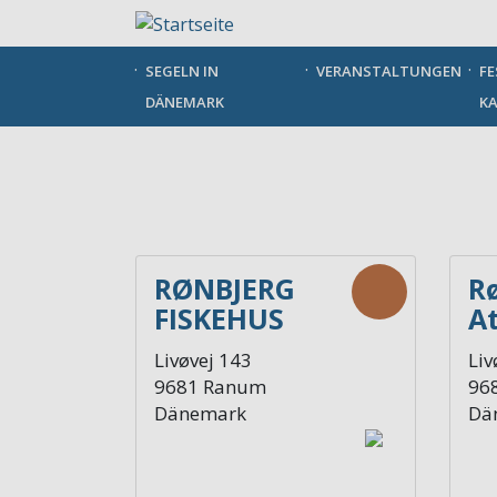
Direkt
zum
Inhalt
SEGELN IN
VERANSTALTUNGEN
FE
DÄNEMARK
KA
RØNBJERG
R
FISKEHUS
At
og
Livøvej 143
Liv
R
9681
Ranum
96
Dänemark
Dä