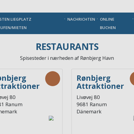
German
STEN LIEGPLATZ
NACHRICHTEN
ONLINE
UFEN/MIETEN
BUCHEN
RESTAURANTS
Spisesteder i nærheden af Rønbjerg Havn
ønbjerg
Rønbjerg
traktioner
Attraktioner
 Service -
og Services -
øvej 80
Livøvej 80
estaurant
Købmand
81
Ranum
9681
Ranum
nemark
Dänemark