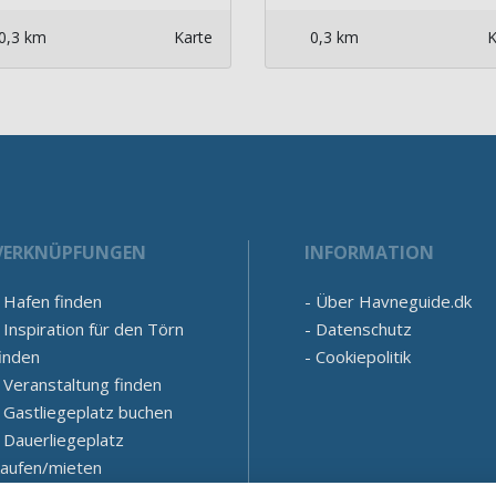
0,3 km
Karte
0,3 km
K
VERKNÜPFUNGEN
INFORMATION
Hafen finden
Über Havneguide.dk
Inspiration für den Törn
Datenschutz
inden
Cookiepolitik
Veranstaltung finden
Gastliegeplatz buchen
Dauerliegeplatz
kaufen/mieten