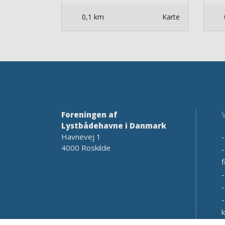
0,1 km
Karte
Foreningen af
Lystbådehavne i Danmark
Havnevej 1
4000 Roskilde
f