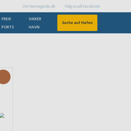
Om havneguide.dk
Følg os på Facebook
Topmenu
FREIE
SIKKER
Suche auf Hafen
PORTS
HAVN