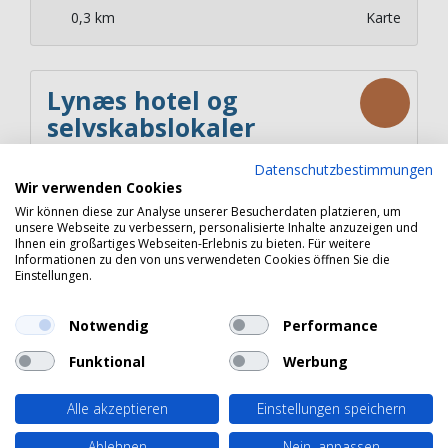
0,3 km
Karte
Lynæs hotel og
selvskabslokaler
Gl Frederiksværkvej 6
Datenschutzbestimmungen
3390
Hundested
Wir verwenden Cookies
Dänemark
Wir können diese zur Analyse unserer Besucherdaten platzieren, um
unsere Webseite zu verbessern, personalisierte Inhalte anzuzeigen und
Ihnen ein großartiges Webseiten-Erlebnis zu bieten. Für weitere
Informationen zu den von uns verwendeten Cookies öffnen Sie die
Einstellungen.
0,7 km
Karte
Notwendig
Performance
Funktional
Werbung
Alle akzeptieren
Einstellungen speichern
Copyright 2026 © Havneguide.dk
Ablehnen
Nein, anpassen