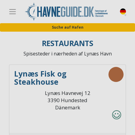
Direkt
zum
Germa
Inhalt
Suche auf Hafen
RESTAURANTS
Spisesteder i nærheden af Lynæs Havn
Lynæs Fisk og
Steakhouse
Lynæs Havnevej 12
3390
Hundested
Dänemark