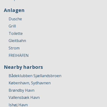
Anlagen
Dusche
Grill
Toilette
Gleitbahn
Strom
FREIHÄFEN
Nearby harbors
Bådeklubben Sjællandsbroen
København, Sydhavnen
Brøndby Havn
Vallensbæk Havn
Ishøj Havn