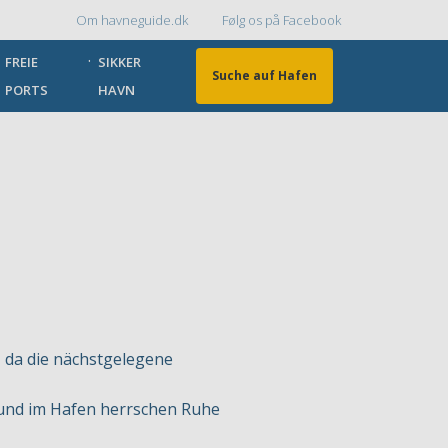
Om havneguide.dk
Følg os på Facebook
Topmenu
FREIE
SIKKER
Suche auf Hafen
PORTS
HAVN
, da die nächstgelegene
, und im Hafen herrschen Ruhe