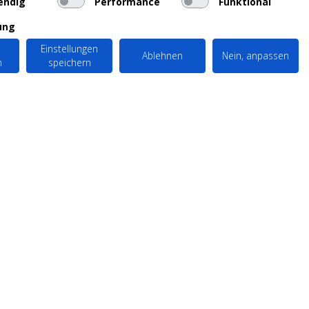
endig
Performance
Funktional
ung
Einstellungen
Ablehnen
Nein, anpassen
n
speichern