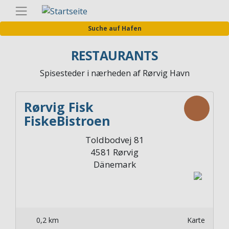
Direkt
Germa
zum
Suche auf Hafen
Inhalt
RESTAURANTS
Spisesteder i nærheden af Rørvig Havn
Rørvig Fisk
FiskeBistroen
Toldbodvej 81
4581
Rørvig
Dänemark
0,2 km
Karte