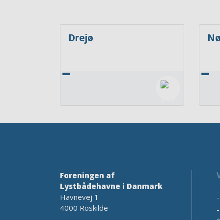
Drejø
Nø
Foreningen af
Lystbådehavne i Danmark
Havnevej 1
4000 Roskilde