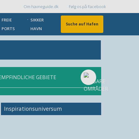
Om havneguide.dk
Følg os på Facebook
Topmenu
FREIE
SIKKER
Suche auf Hafen
PORTS
HAVN
EMPFINDLICHE GEBIETE
Inspirationsuniversum