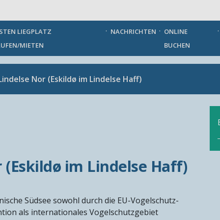
German
STEN LIEGPLATZ
NACHRICHTEN
ONLINE
UFEN/MIETEN
BUCHEN
 Lindelse Nor (Eskildø im Lindelse Haff)
 (Eskildø im Lindelse Haff)
änische Südsee sowohl durch die EU-Vogelschutz-
tion als internationales Vogelschutzgebiet