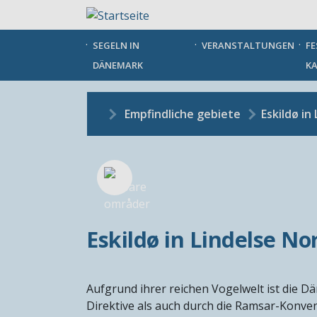
Direkt
zum
Inhalt
SEGELN IN
VERANSTALTUNGEN
FE
DÄNEMARK
KA
Empfindliche gebiete
Eskildø in
Eskildø in Lindelse Nor
Aufgrund ihrer reichen Vogelwelt ist die D
Direktive als auch durch die Ramsar-Konven