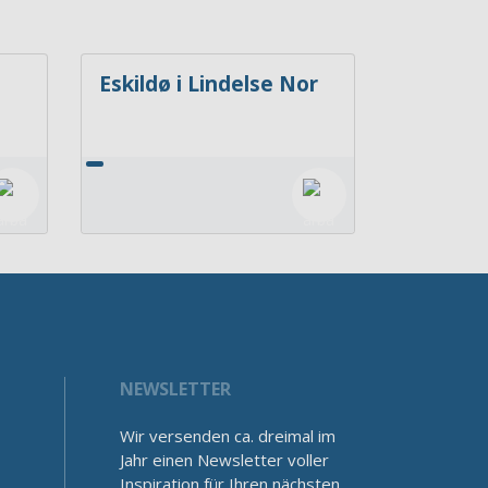
Eskildø i Lindelse Nor
NEWSLETTER
Wir versenden ca. dreimal im
Jahr einen Newsletter voller
Inspiration für Ihren nächsten