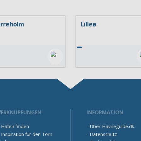
rreholm
Lilleø
VERKNÜPFUNGEN
INFORMATION
Hafen finden
Über Havneguide.dk
Inspiration für den Törn
Datenschutz