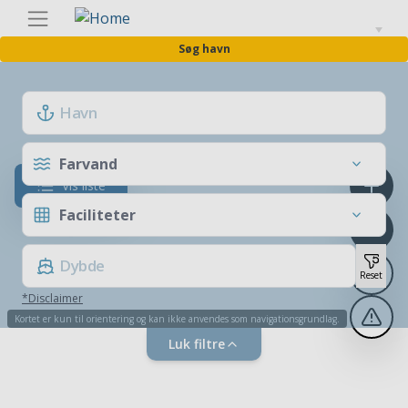
Gå
Danis
til
Søg havn
hovedindhold
Farvand
Vis liste
Faciliteter
Reset
*Disclaimer
Kortet er kun til orientering og kan ikke anvendes som navigationsgrundlag.
Luk filtre