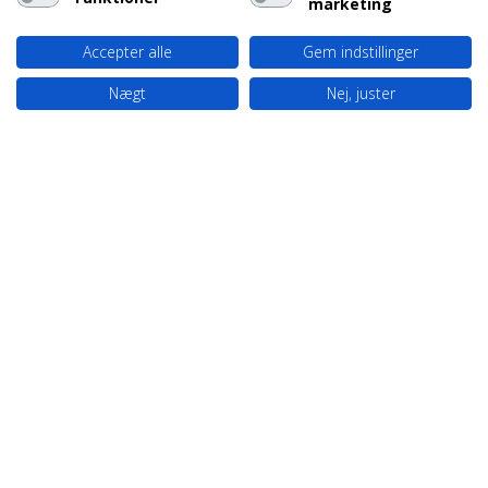
marketing
Accepter alle
Gem indstillinger
Nægt
Nej, juster
PLANLÆG DIN TUR
Find inspiration til din næste sejltur i
Danmarks skønne farvande
Image