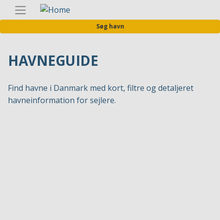
Gå
Danis
til
Søg havn
hovedindhold
HAVNEGUIDE
Find havne i Danmark med kort, filtre og detaljeret
havneinformation for sejlere.