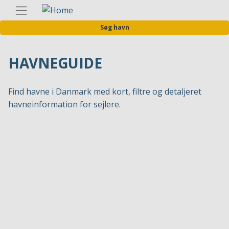
Gå
Danis
til
Søg havn
hovedindhold
HAVNEGUIDE
Find havne i Danmark med kort, filtre og detaljeret
havneinformation for sejlere.